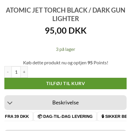
ATOMIC JET TORCH BLACK / DARK GUN
LIGHTER
95,00
DKK
3 på lager
Køb dette produkt nu og optjen
95
Points!
Atomic Jet Torch Black / Dark Gun Lighter antal
TILFØJ TIL KURV
Beskrivelse
 FRA 39 DKK
📦 DAG-TIL-DAG LEVERING
🔒 SIKKER BETA