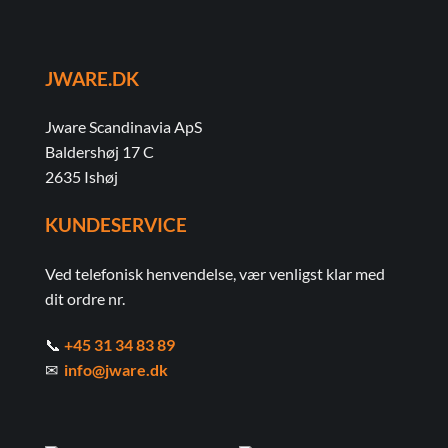
JWARE.DK
Jware Scandinavia ApS
Baldershøj 17 C
2635 Ishøj
KUNDESERVICE
Ved telefonisk henvendelse, vær venligst klar med
dit ordre nr.
📞
+45 31 34 83 89
✉
info@jware.dk