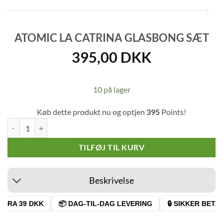
ATOMIC LA CATRINA GLASBONG SÆT
395,00
DKK
10 på lager
Køb dette produkt nu og optjen
395
Points!
Atomic La Catrina Glasbong Sæt antal
TILFØJ TIL KURV
Beskrivelse
FRA 39 DKK
📦 DAG-TIL-DAG LEVERING
🔒 SIKKER BETAL