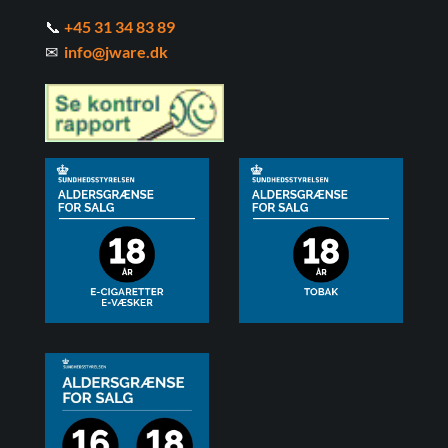
📞
+45 31 34 83 89
✉
info@jware.dk