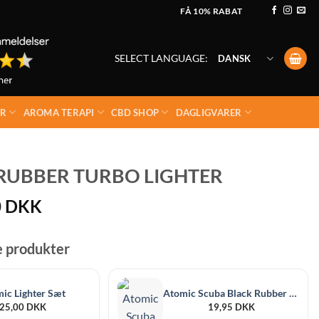
FÅ 10% RABAT
SELECT LANGUAGE:
DANSK
ER
AROMA TERAPI
CBD SHOP
DAGLIGVARER
 RUBBER TURBO LIGHTER
0
DKK
e produkter
ic Lighter Sæt
Atomic Scuba Black Rubber Jetflame
25,00
DKK
19,95
DKK