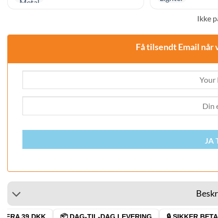
Ikke p
Få tilsendt Email når 
JA 
Beskr
FRA 39 DKK
📦 DAG-TIL-DAG LEVERING
🔒 SIKKER BETAL