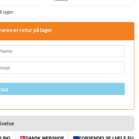
å lager
varen er retur på lager
TAK
ivelse
ING
DANSK WEBSHOP
FORSENDELSE I HELE EU