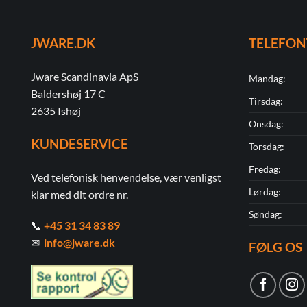
JWARE.DK
TELEFON
Jware Scandinavia ApS
Mandag:
Baldershøj 17 C
Tirsdag:
2635 Ishøj
Onsdag:
KUNDESERVICE
Torsdag:
Fredag:
Ved telefonisk henvendelse, vær venligst
Lørdag:
klar med dit ordre nr.
Søndag:
📞
+45 31 34 83 89
✉
info@jware.dk
FØLG OS