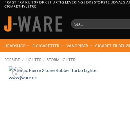
FRAGT FRA KUN 39 DKK | HURTIG LEVERING | DKS STØRSTE UDVALG A
CIGARETHYLSTRE
Søg
efter:
HEADSHOP
E-CIGARETTER
VANDPIBER
CIGARET TILBEHØ
FORSIDE
/
LIGHTER
/
STORMLIGHTER