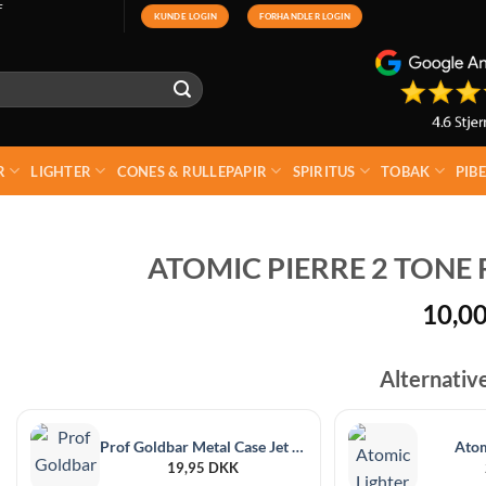
F
KUNDE LOGIN
FORHANDLER LOGIN
R
LIGHTER
CONES & RULLEPAPIR
SPIRITUS
TOBAK
PIB
ATOMIC PIERRE 2 TONE
10,0
Alternativ
Prof Goldbar Metal Case Jet Lighter
Atom
19,95
DKK