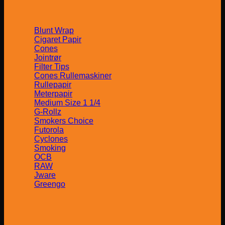
Blunt Wrap
Cigaret Papir
Cones
Jointrør
Filter Tips
Cones Rullemaskiner
Rullepapir
Meterpapir
Medium Size 1 1/4
G-Rollz
Smokers Choice
Futorola
Cyclones
Smoking
OCB
RAW
Jware
Greengo