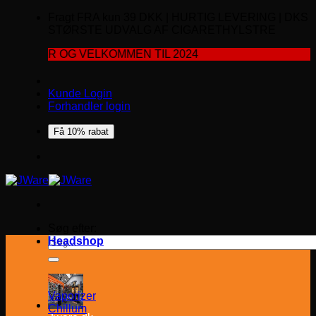
Fragt FRA kun 39 DKK | HURTIG LEVERING | DKS
STØRSTE UDVALG AF CIGARETHYLSTRE
R OG VELKOMMEN TIL 2024
Kunde Login
Forhandler login
Få 10% rabat
Søg efter:
Headshop
Vaporizer
Chillum