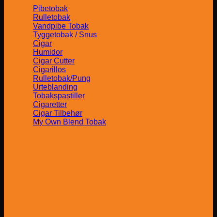
Pibetobak
Rulletobak
Vandpibe Tobak
Tyggetobak / Snus
Cigar
Humidor
Cigar Cutter
Cigarillos
Rulletobak/Pung
Urteblanding
Tobakspastiller
Cigaretter
Cigar Tilbehør
My Own Blend Tobak