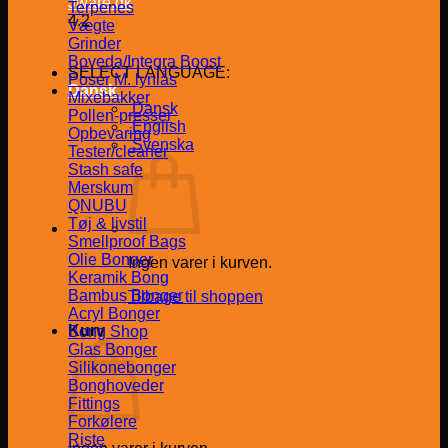
Jware.dk
Terpenes
4.2
Vægte
Grinder
Boveda/Integra Boost
SELECT LANGUAGE:
Poser M. lynlås
Dansk
Mixebakker
Dansk
Pollen-presser
English
Opbevaring
Svenska
Tester/cleaner
Stash safe
Merskum
QNUBU
Tøj & livstil
Smellproof Bags
Olie Bonger
Ingen varer i kurven.
Keramik Bong
Bambus Bonger
Tilbage til shoppen
Acryl Bonger
Kurv
Bong Shop
Glas Bonger
Silikonebonger
Bonghoveder
Fittings
Forkølere
Riste