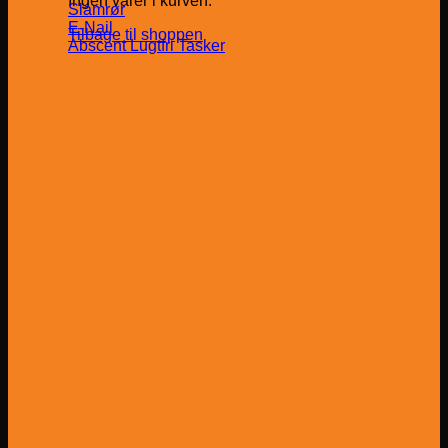
Ingen varer i kurven.
Slamrør
E-Nail
Tilbage til shoppen
Abscent Lugtfri Tasker