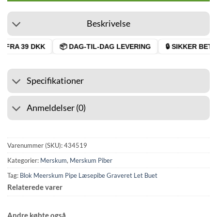
Beskrivelse
 FRA 39 DKK
📦 DAG-TIL-DAG LEVERING
🔒 SIKKER BETAL
Specifikationer
Anmeldelser (0)
Varenummer (SKU):
434519
Kategorier:
Merskum
,
Merskum Piber
Tag:
Blok Meerskum Pipe Læsepibe Graveret Let Buet
Relaterede varer
Andre købte også