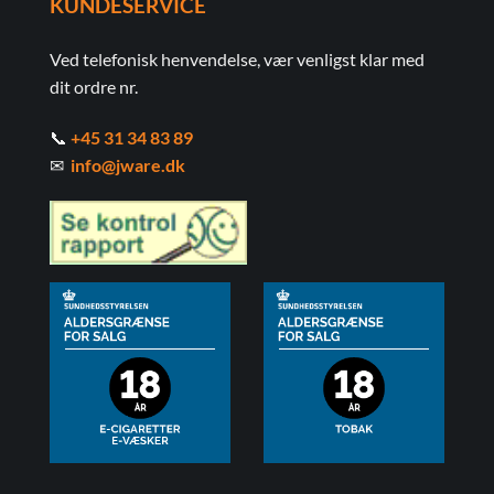
KUNDESERVICE
Ved telefonisk henvendelse, vær venligst klar med
dit ordre nr.
📞
+45 31 34 83 89
✉
info@jware.dk