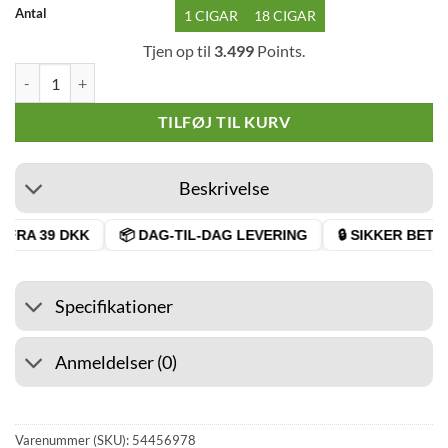
Antal
1 CIGAR
18 CIGAR
Tjen op til
3.499
Points.
Camacho Diploma Black Special Selection Cigar antal
TILFØJ TIL KURV
Beskrivelse
FRA 39 DKK
📦 DAG-TIL-DAG LEVERING
🔒 SIKKER BETAL
Specifikationer
Anmeldelser (0)
Varenummer (SKU):
54456978