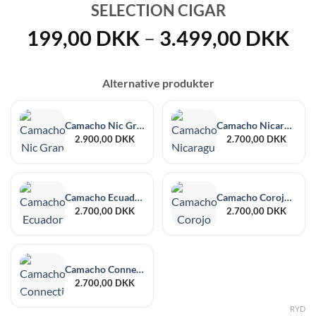
SELECTION CIGAR
Pri
199,00
DKK
–
3.499,00
DKK
19
til
Alternative produkter
3.
Camacho Nic Gran Churchill (Pack of 20)
Camacho Nicaragua Robusto Cigar (Pack of 20)
2.900,00
DKK
2.700,00
DKK
Camacho Ecuador Robusto Tubos Blue (Pack of 20)
Camacho Corojo Robusto Tubos Red (Pack of 20)
2.700,00
DKK
2.700,00
DKK
Camacho Connecticut Robusto Tubos Orange (Pack of 20)
2.700,00
DKK
RYD