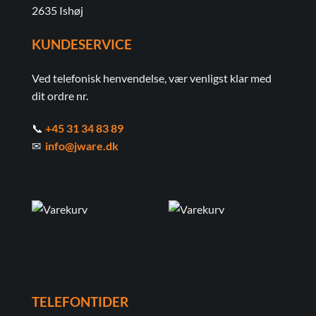
2635 Ishøj
KUNDESERVICE
Ved telefonisk henvendelse, vær venligst klar med
dit ordre nr.
📞
+45 31 34 83 89
✉
info@jware.dk
TELEFONTIDER