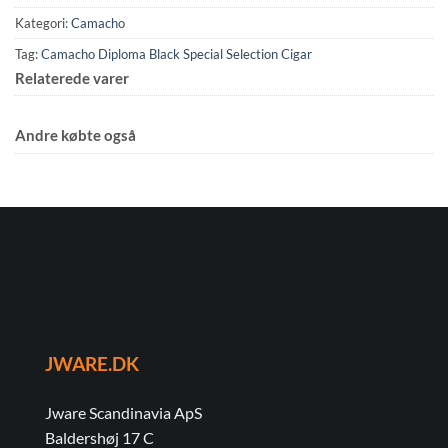
Kategori:
Camacho
Tag:
Camacho Diploma Black Special Selection Cigar
Relaterede varer
Andre købte også
JWARE.DK
Jware Scandinavia ApS
Baldershøj 17 C