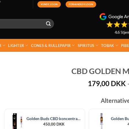
F
KUNDE LOGIN
FORHANDLER LOGIN
R
LIGHTER
CONES & RULLEPAPIR
SPIRITUS
TOBAK
PIB
CBD GOLDEN 
179,00
DKK
Alternativ
Golden Buds CBD koncentrat Gelato 60% 1 ml 600 mg
450,00
DKK