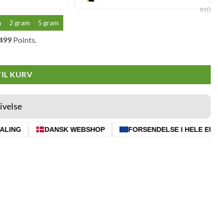
RYD
m
2 gram
5 gram
499
Points.
TIL KURV
ivelse
ING
DANSK WEBSHOP
FORSENDELSE I HELE EU