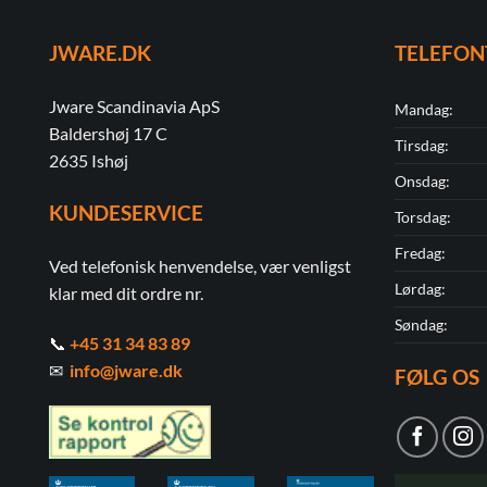
JWARE.DK
TELEFON
Jware Scandinavia ApS
Mandag:
Baldershøj 17 C
Tirsdag:
2635 Ishøj
Onsdag:
KUNDESERVICE
Torsdag:
Fredag:
Ved telefonisk henvendelse, vær venligst
Lørdag:
klar med dit ordre nr.
Søndag:
📞
+45 31 34 83 89
✉
info@jware.dk
FØLG OS