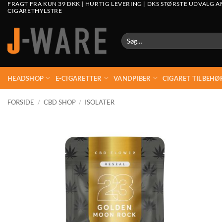
FRAGT FRA KUN 39 DKK | HURTIG LEVERING | DKS STØRSTE UDVALG A
CIGARETHYLSTRE
Søg
efter:
HEADSHOP
E-CIGARETTER
VANDPIBER
CIGARET TILBEHØ
FORSIDE
/
CBD SHOP
/
ISOLATER