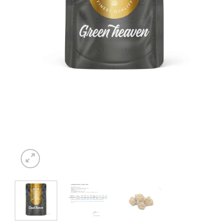
⭐ 4.6 PÅ GOOGLE
🚚 FRAGT