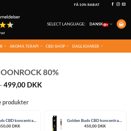
FÅ 10% RABAT
SELECT LANGUAGE:
DANSK
ER
AROMA TERAPI
CBD SHOP
DAGLIGVARER
MOONROCK 80%
Prisinterval:
–
499,00
DKK
179,00 DKK
til
e produkter
499,00 DKK
Golden Buds CBD koncentrat Natural 60% 1 ml 600 mg
Golden Buds CBD koncentrat Super Lemon Haze 60% 1 ml 600 mg
450,00
DKK
450,00
DKK