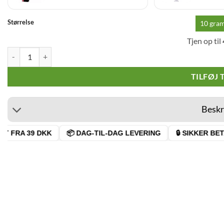
Størrelse
10 gra
Tjen op til
CBD Golden Moonrock 80% antal
TILFØJ 
Beskr
 FRA 39 DKK
📦 DAG-TIL-DAG LEVERING
🔒 SIKKER BETAL