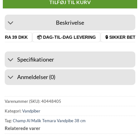
TILFØJ TIL KURV
Beskrivelse
FRA 39 DKK
📦 DAG-TIL-DAG LEVERING
🔒 SIKKER BETALI
Specifikationer
Anmeldelser (0)
Varenummer (SKU):
40448405
Kategori:
Vandpiber
Tag:
Champ Al Malik Temara Vandpibe 38 cm
Relaterede varer