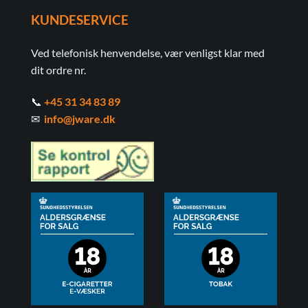
KUNDESERVICE
Ved telefonisk henvendelse, vær venligst klar med
dit ordre nr.
📞
+45 31 34 83 89
✉
info@jware.dk