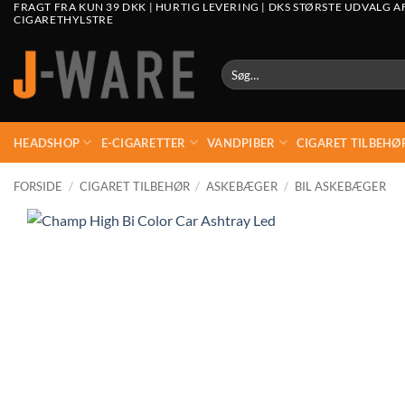
FRAGT FRA KUN 39 DKK | HURTIG LEVERING | DKS STØRSTE UDVALG A
CIGARETHYLSTRE
Søg
efter:
HEADSHOP
E-CIGARETTER
VANDPIBER
CIGARET TILBEHØ
FORSIDE
/
CIGARET TILBEHØR
/
ASKEBÆGER
/
BIL ASKEBÆGER