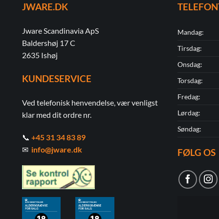
JWARE.DK
TELEFON
Jware Scandinavia ApS
Mandag:
Baldershøj 17 C
Tirsdag:
2635 Ishøj
Onsdag:
KUNDESERVICE
Torsdag:
Fredag:
Ved telefonisk henvendelse, vær venligst
Lørdag:
klar med dit ordre nr.
Søndag:
📞
+45 31 34 83 89
✉
info@jware.dk
FØLG OS