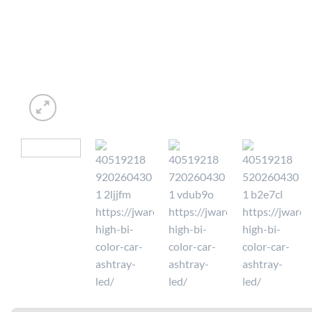
⭐ 4.6 PÅ GOOGLE
🚚 FRAGT 