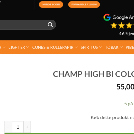
F
KUNDE LOGIN
FORHANDLER LOGIN
R
LIGHTER
CONES & RULLEPAPIR
SPIRITUS
TOBAK
PIB
CHAMP HIGH BI COL
55,0
5 på 
Køb dette produkt n
Champ High Bi Color Car Ashtray Led antal