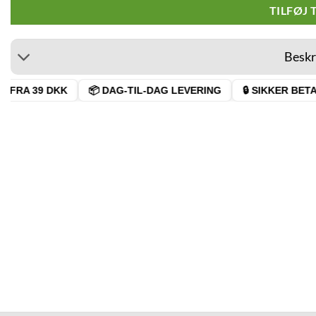
TILFØJ 
Beskr
FRA 39 DKK
📦 DAG-TIL-DAG LEVERING
🔒 SIKKER BETAL