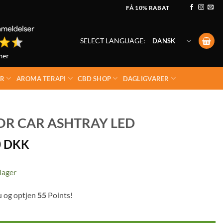
FÅ 10% RABAT
SELECT LANGUAGE:
DANSK
ER
AROMA TERAPI
CBD SHOP
DAGLIGVARER
OR CAR ASHTRAY LED
0
DKK
lager
u og optjen
55
Points!