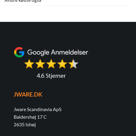
Andre købte også
JWARE.DK
Jware Scandinavia ApS
Baldershøj 17 C
2635 Ishøj