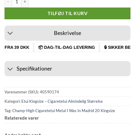
TILFØJ TIL KURV
Beskrivelse
 FRA 39 DKK
📦 DAG-TIL-DAG LEVERING
🔒 SIKKER BETA
Specifikationer
Varenummer (SKU):
40590174
Kategori:
Etui Kingsize – Cigaretetui Almindelig Størrelse
Tag:
Champ-High Cigaretetui Metal I Was In Madrid 20 Kingsize
Relaterede varer