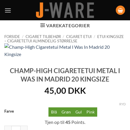
VAREKATEGORIER
FORSIDE
/
CIGARET TILBEHØR
/
CIGARET ETUI
/
ETUI KINGSIZE
– CIGARETETUI ALMINDELIG STØRRELSE
CHAMP-HIGH CIGARETETUI METAL I
WAS IN MADRID 20 KINGSIZE
45,00
DKK
RYD
Farve
Blå
Grøn
Gul
Pink
Tjen op til
45
Points.
Champ-High Cigaretetui Metal I Was In Madrid 20 Kingsize antal