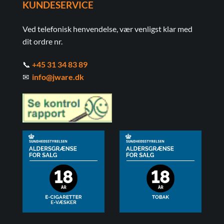
KUNDESERVICE
Ved telefonisk henvendelse, vær venligst klar med
dit ordre nr.
📞
+45 31 34 83 89
✉
info@jware.dk