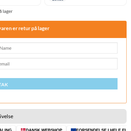
å lager
varen er retur på lager
TAK
ivelse
ING
DANSK WEBSHOP
FORSENDELSE I HELE EU