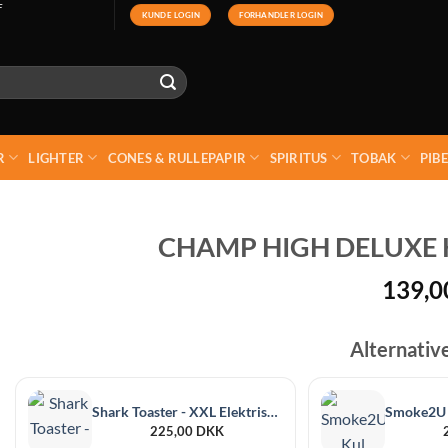
F
KUNDE LOGIN
FORHANDLER LOGIN
R
LIGHTER
CONES & RULLEPAPIR
SPIRITUS
TOBAK
PIB
CHAMP HIGH DELUXE 
139,
Alternativ
Shark Toaster - XXL Elektrisk Kultænder 800 Watt
225,00
DKK