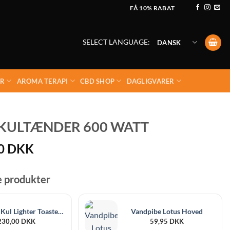
FÅ 10% RABAT
SELECT LANGUAGE:
DANSK
ER
AROMA TERAPI
CBD SHOP
DAGLIGVARER
KULTÆNDER 600 WATT
00
DKK
e produkter
Smoke2U Kul Lighter Toaster 2.0 800 Watt
Vandpibe Lotus Hoved
230,00
DKK
59,95
DKK