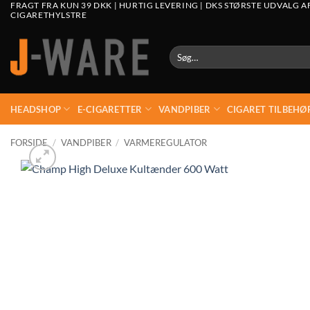
FRAGT FRA KUN 39 DKK | HURTIG LEVERING | DKS STØRSTE UDVALG A
CIGARETHYLSTRE
Søg
efter:
HEADSHOP
E-CIGARETTER
VANDPIBER
CIGARET TILBEHØ
FORSIDE
/
VANDPIBER
/
VARMEREGULATOR