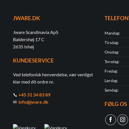
JWARE.DK
TELEFON
Jware Scandinavia ApS
Mandag:
Baldershøj 17 C
Tirsdag:
2635 Ishøj
Onsdag:
KUNDESERVICE
Torsdag:
Fredag:
Ved telefonisk henvendelse, vær venligst
Lørdag:
klar med dit ordre nr.
Søndag:
📞
+45 31 34 83 89
✉
info@jware.dk
FØLG OS