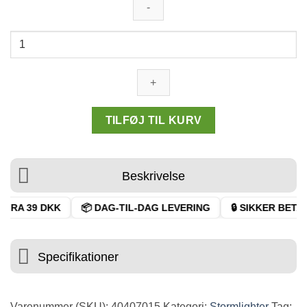
Champ
High
Lighter
Flexible
Blue
Flame
TILFØJ TIL KURV
antal
Beskrivelse
FRA 39 DKK
📦 DAG-TIL-DAG LEVERING
🔒 SIKKER BETALI
Specifikationer
Varenummer (SKU):
40407015
Kategori:
Stormlighter
Tag: