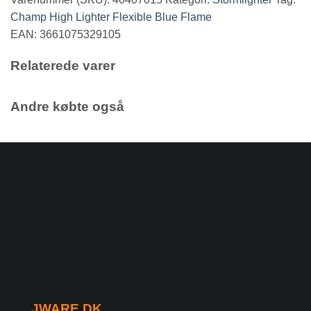
Champ High Lighter Flexible Blue Flame
EAN: 3661075329105
Relaterede varer
Andre købte også
JWARE.DK