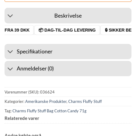
Beskrivelse
 FRA 39 DKK
📦 DAG-TIL-DAG LEVERING
🔒 SIKKER BETA
Specifikationer
Anmeldelser (0)
Varenummer (SKU):
036624
Kategorier:
Amerikanske Produkter
,
Charms Fluffy Stuff
Tag:
Charms Fluffy Stuff Bag Cotton Candy 71g
Relaterede varer
Andre købte også