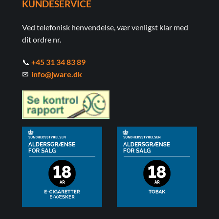
KUNDESERVICE
Ved telefonisk henvendelse, vær venligst klar med
dit ordre nr.
📞
+45 31 34 83 89
✉
info@jware.dk