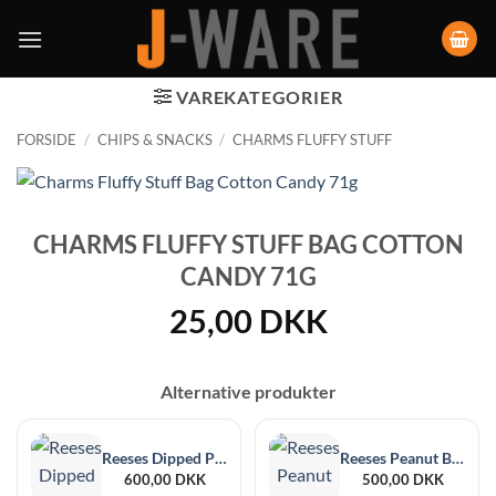
VAREKATEGORIER
FORSIDE
/
CHIPS & SNACKS
/
CHARMS FLUFFY STUFF
CHARMS FLUFFY STUFF BAG COTTON
CANDY 71G
25,00
DKK
Alternative produkter
Reeses Dipped Pretzels Peanut Butter 12 x 120g
Reeses Peanut Butter Miniature Cups 12 x 131g
600,00
DKK
500,00
DKK