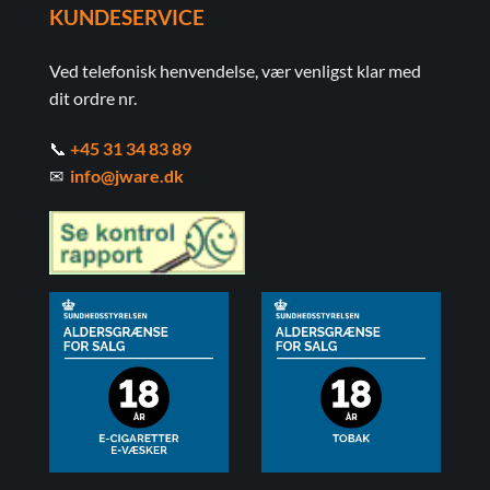
KUNDESERVICE
Ved telefonisk henvendelse, vær venligst klar med
dit ordre nr.
📞
+45 31 34 83 89
✉
info@jware.dk