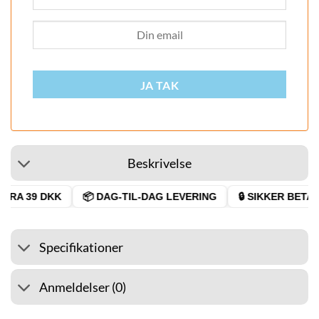
JA TAK
Beskrivelse
RA 39 DKK
📦 DAG-TIL-DAG LEVERING
🔒 SIKKER BETALI
Specifikationer
Anmeldelser (0)