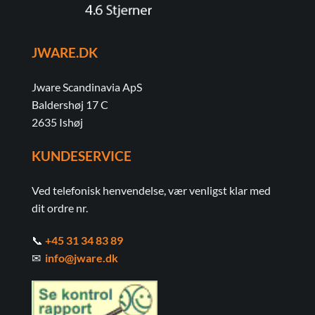
JWARE.DK
Jware Scandinavia ApS
Baldershøj 17 C
2635 Ishøj
KUNDESERVICE
Ved telefonisk henvendelse, vær venligst klar med
dit ordre nr.
📞
+45 31 34 83 89
✉
info@jware.dk