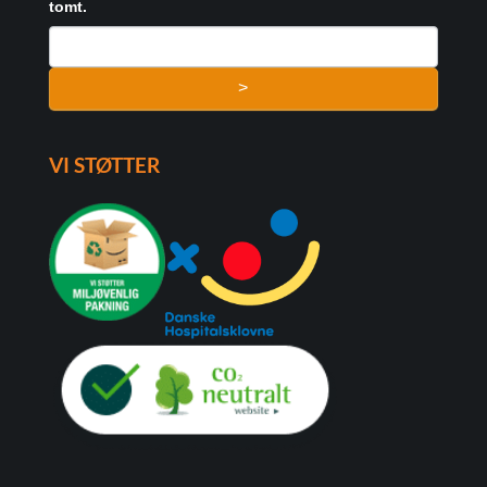
tomt.
>
VI STØTTER