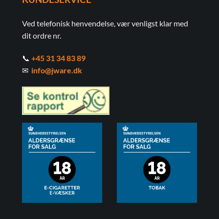
Ved telefonisk henvendelse, vær venligst klar med
dit ordre nr.
📞
+45 31 34 83 89
✉
info@jware.dk