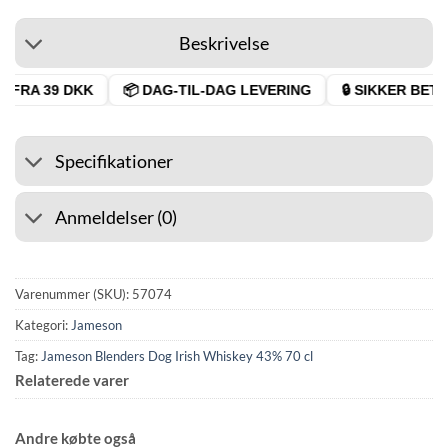
Beskrivelse
 FRA 39 DKK
📦 DAG-TIL-DAG LEVERING
🔒 SIKKER BETAL
Specifikationer
Anmeldelser (0)
Varenummer (SKU):
57074
Kategori:
Jameson
Tag:
Jameson Blenders Dog Irish Whiskey 43% 70 cl
Relaterede varer
Andre købte også