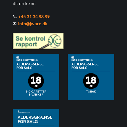
dit ordre nr.
📞
+45 31 34 83 89
✉
info@jware.dk