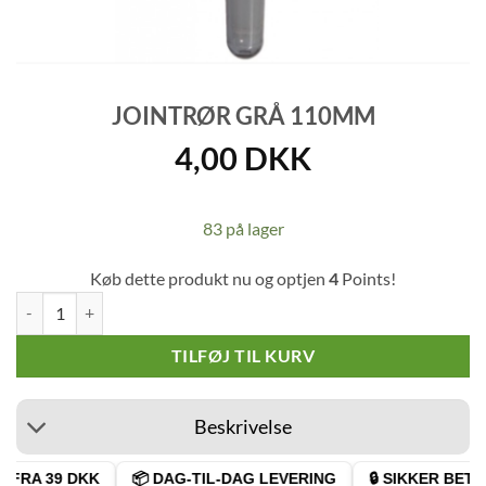
JOINTRØR GRÅ 110MM
4,00
DKK
83 på lager
Køb dette produkt nu og optjen
4
Points!
Jointrør Grå 110mm antal
TILFØJ TIL KURV
Beskrivelse
FRA 39 DKK
📦 DAG-TIL-DAG LEVERING
🔒 SIKKER BETAL