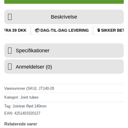
Beskrivelse
 FRA 39 DKK
📦 DAG-TIL-DAG LEVERING
🔒 SIKKER BETAL
Specifikationer
Anmeldelser (0)
Varenummer (SKU):
JT140-28
Kategori:
Joint tubes
Tag:
Jointrør Rød 140mm
EAN: 4251403320127
Relaterede varer