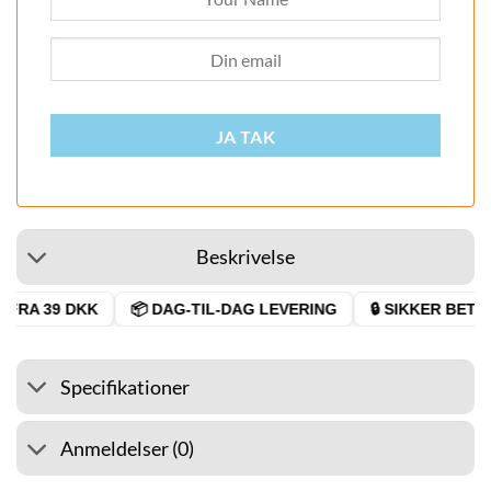
JA TAK
Beskrivelse
FRA 39 DKK
📦 DAG-TIL-DAG LEVERING
🔒 SIKKER BETALI
Specifikationer
Anmeldelser (0)