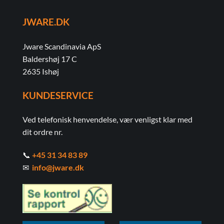
JWARE.DK
Jware Scandinavia ApS
Baldershøj 17 C
2635 Ishøj
KUNDESERVICE
Ved telefonisk henvendelse, vær venligst klar med
dit ordre nr.
📞
+45 31 34 83 89
✉
info@jware.dk