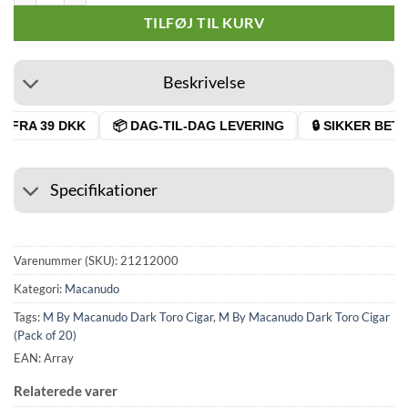
TILFØJ TIL KURV
Beskrivelse
 FRA 39 DKK
📦 DAG-TIL-DAG LEVERING
🔒 SIKKER BETAL
Specifikationer
Varenummer (SKU):
21212000
Kategori:
Macanudo
Tags:
M By Macanudo Dark Toro Cigar
,
M By Macanudo Dark Toro Cigar
(Pack of 20)
EAN: Array
Relaterede varer