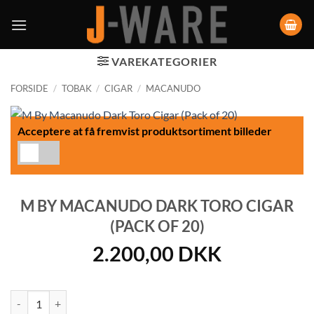
VAREKATEGORIER
FORSIDE
/
TOBAK
/
CIGAR
/
MACANUDO
Acceptere at få fremvist produktsortiment billeder
M BY MACANUDO DARK TORO CIGAR
(PACK OF 20)
2.200,00
DKK
M By Macanudo Dark Toro Cigar (Pack of 20) antal