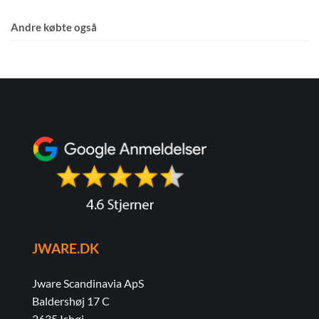
Andre købte også
JWARE.DK
Jware Scandinavia ApS
Baldershøj 17 C
2635 Ishøj