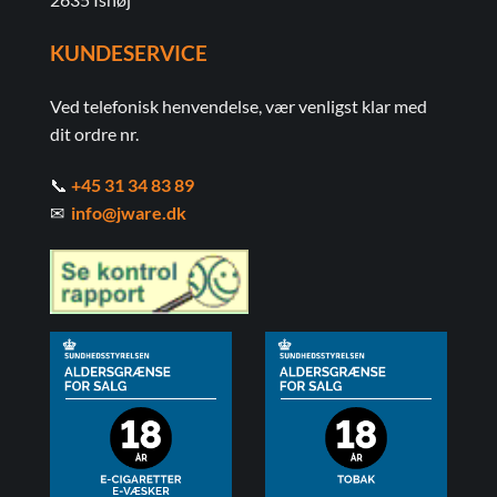
KUNDESERVICE
Ved telefonisk henvendelse, vær venligst klar med
dit ordre nr.
📞
+45 31 34 83 89
✉
info@jware.dk