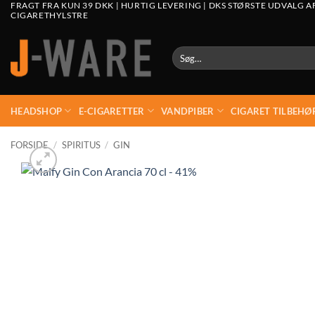
FRAGT FRA KUN 39 DKK | HURTIG LEVERING | DKS STØRSTE UDVALG A
CIGARETHYLSTRE
Søg
efter:
HEADSHOP
E-CIGARETTER
VANDPIBER
CIGARET TILBEHØ
FORSIDE
/
SPIRITUS
/
GIN