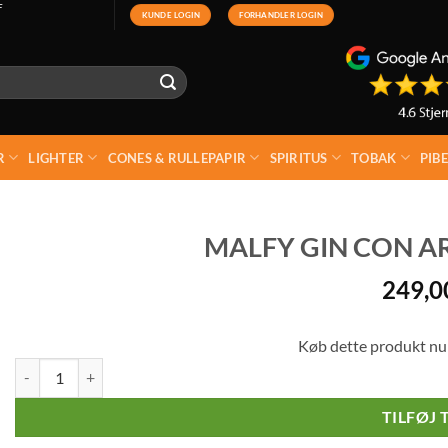
F
KUNDE LOGIN
FORHANDLER LOGIN
R
LIGHTER
CONES & RULLEPAPIR
SPIRITUS
TOBAK
PIB
MALFY GIN CON AR
249,
Køb dette produkt nu
Malfy Gin Con Arancia 70 cl - 41% antal
TILFØJ 