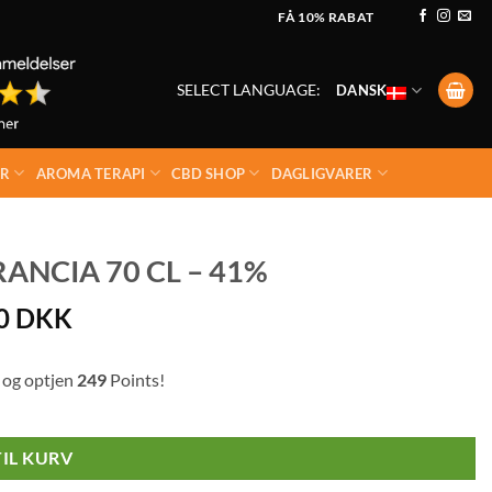
FÅ 10% RABAT
SELECT LANGUAGE:
DANSK
ER
AROMA TERAPI
CBD SHOP
DAGLIGVARER
ANCIA 70 CL – 41%
00
DKK
 og optjen
249
Points!
TIL KURV