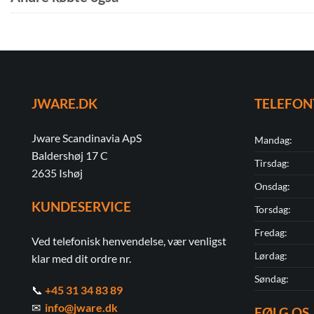
JWARE.DK
TELEFON
Jware Scandinavia ApS
Mandag:
Baldershøj 17 C
Tirsdag:
2635 Ishøj
Onsdag:
KUNDESERVICE
Torsdag:
Fredag:
Ved telefonisk henvendelse, vær venligst
Lørdag:
klar med dit ordre nr.
Søndag:
📞
+45 31 34 83 89
✉
info@jware.dk
FØLG OS