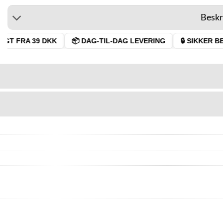
Beskr
GT FRA 39 DKK
📦 DAG-TIL-DAG LEVERING
🔒 SIKKER BET