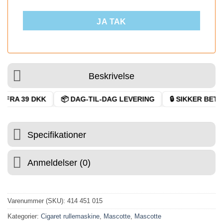
JA TAK
Beskrivelse
FRA 39 DKK
📦 DAG-TIL-DAG LEVERING
🔒 SIKKER BETAL
Specifikationer
Anmeldelser (0)
Varenummer (SKU):
414 451 015
Kategorier:
Cigaret rullemaskine
,
Mascotte
,
Mascotte