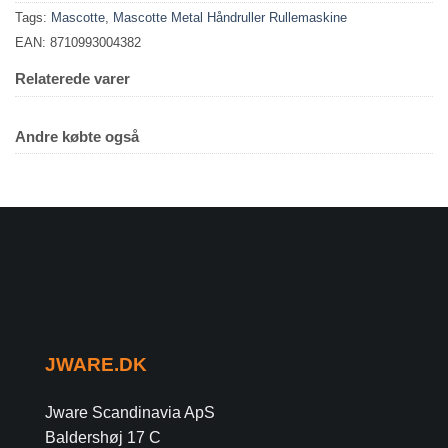
Tags:
Mascotte
,
Mascotte Metal Håndruller Rullemaskine
EAN: 8710993004382
Relaterede varer
Andre købte også
JWARE.DK
Jware Scandinavia ApS
Baldershøj 17 C