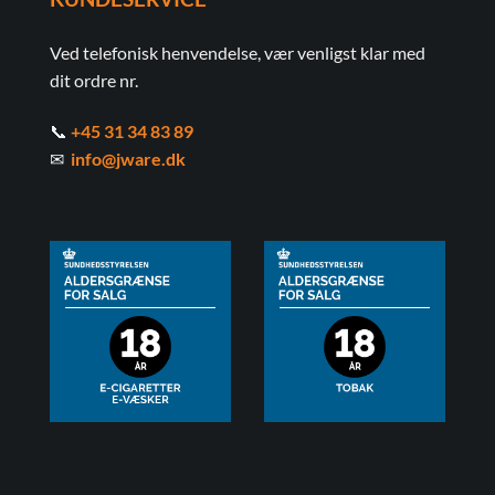
Ved telefonisk henvendelse, vær venligst klar med
dit ordre nr.
📞
+45 31 34 83 89
✉
info@jware.dk