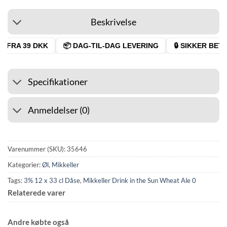
Beskrivelse
 FRA 39 DKK
📦 DAG-TIL-DAG LEVERING
🔒 SIKKER BETAL
Specifikationer
Anmeldelser (0)
Varenummer (SKU):
35646
Kategorier:
Øl
,
Mikkeller
Tags:
3% 12 x 33 cl Dåse
,
Mikkeller Drink in the Sun Wheat Ale 0
Relaterede varer
Andre købte også