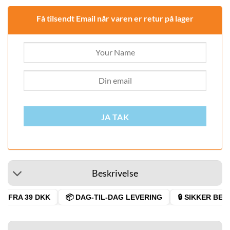
300,00 DKK.
270
Få tilsendt Email når varen er retur på lager
JA TAK
Beskrivelse
 FRA 39 DKK
📦 DAG-TIL-DAG LEVERING
🔒 SIKKER BETA