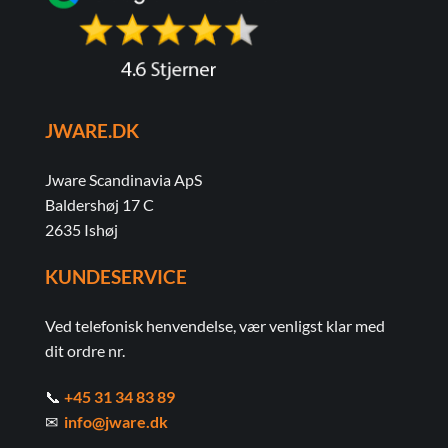
JWARE.DK
Jware Scandinavia ApS
Baldershøj 17 C
2635 Ishøj
KUNDESERVICE
Ved telefonisk henvendelse, vær venligst klar med
dit ordre nr.
📞
+45 31 34 83 89
✉
info@jware.dk