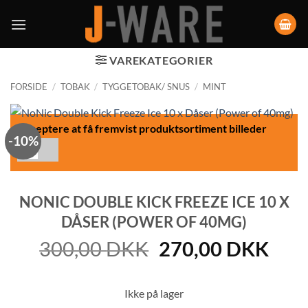
VAREKATEGORIER
FORSIDE
/
TOBAK
/
TYGGETOBAK/ SNUS
/
MINT
Acceptere at få fremvist produktsortiment billeder
-10%
NONIC DOUBLE KICK FREEZE ICE 10 X
DÅSER (POWER OF 40MG)
Den
Den
300,00
DKK
270,00
DKK
oprindelige
aktu
pris
pris
Ikke på lager
var:
er: