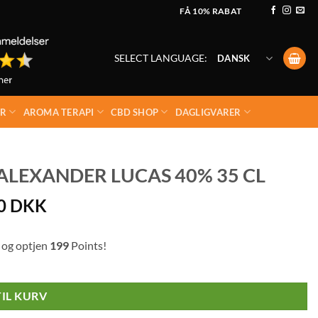
FÅ 10% RABAT
SELECT LANGUAGE:
DANSK
ER
AROMA TERAPI
CBD SHOP
DAGLIGVARER
LEXANDER LUCAS 40% 35 CL
00
DKK
 og optjen
199
Points!
TIL KURV