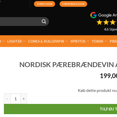
F
KUNDE LOGIN
FORHANDLER LOGIN
R
LIGHTER
CONES & RULLEPAPIR
SPIRITUS
TOBAK
PIB
NORDISK PÆREBRÆNDEVIN A
199,
Køb dette produkt nu
Nordisk Pærebrændevin Alexander Lucas 40% 35 cl antal
TILFØJ 