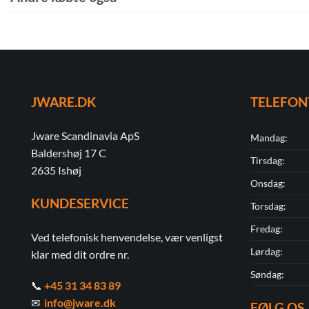
JWARE.DK
TELEFON
Jware Scandinavia ApS
Mandag:
Baldershøj 17 C
Tirsdag:
2635 Ishøj
Onsdag:
KUNDESERVICE
Torsdag:
Fredag:
Ved telefonisk henvendelse, vær venligst
Lørdag:
klar med dit ordre nr.
Søndag:
📞
+45 31 34 83 89
✉
info@jware.dk
FØLG OS