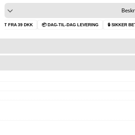
Beskr
T FRA 39 DKK
📦 DAG-TIL-DAG LEVERING
🔒 SIKKER BET