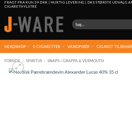
FRAGT FRA KUN 39 DKK | HURTIG LEVERING | DKS STØRSTE UDVALG A
CIGARETHYLSTRE
Søg
efter:
HEADSHOP
E-CIGARETTER
VANDPIBER
CIGARET TILBEHØ
FORSIDE
/
SPIRITUS
/
SNAPS / GRAPPA & VERMOUTH