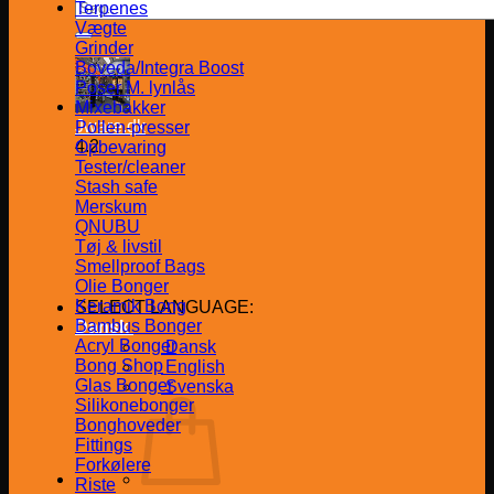
Søg
Terpenes
efter:
Vægte
Grinder
Boveda/Integra Boost
Poser M. lynlås
Mixebakker
Jware.dk
Pollen-presser
4.2
Opbevaring
Tester/cleaner
Stash safe
Merskum
QNUBU
Tøj & livstil
Smellproof Bags
Olie Bonger
Keramik Bong
SELECT LANGUAGE:
Bambus Bonger
Dansk
Acryl Bonger
Dansk
Bong Shop
English
Glas Bonger
Svenska
Silikonebonger
Bonghoveder
Fittings
Forkølere
Riste