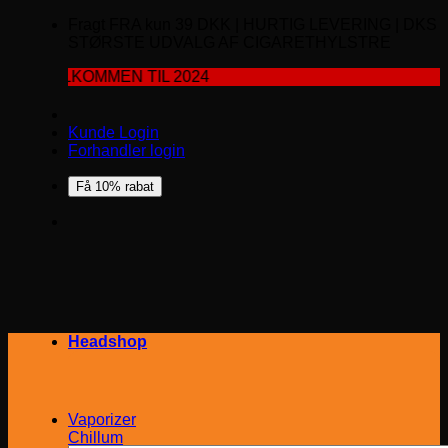
Fragt FRA kun 39 DKK | HURTIG LEVERING | DKS
STØRSTE UDVALG AF CIGARETHYLSTRE
KOMMEN TIL 2024
Kunde Login
Forhandler login
Få 10% rabat
Headshop
Vaporizer
Chillum