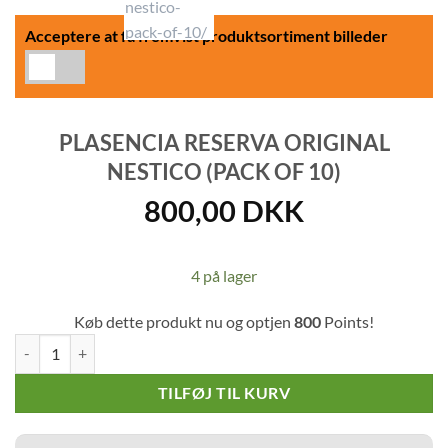
Acceptere at få fremvist produktsortiment billeder
PLASENCIA RESERVA ORIGINAL
NESTICO (PACK OF 10)
800,00
DKK
4 på lager
Køb dette produkt nu og optjen
800
Points!
Plasencia Reserva Original Nestico (Pack of 10) antal
TILFØJ TIL KURV