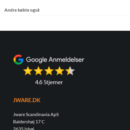
Andre købte også
JWARE.DK
Jware Scandinavia ApS
Baldershøj 17 C
2635 Ishøj