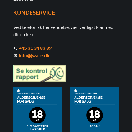
KUNDESERVICE
Ved telefonisk henvendelse, vær venligst klar med
dit ordre nr.
📞
+45 31 34 83 89
✉
info@jware.dk