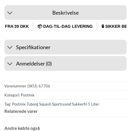
Beskrivelse
 FRA 39 DKK
📦 DAG-TIL-DAG LEVERING
🔒 SIKKER BETA
Specifikationer
Anmeldelser (0)
Varenummer (SKU):
67706
Kategori:
Postmix
Tag:
Postmix Tuborg Squash Sportsvand Sukkerfri 5 Liter
Relaterede varer
Andre købte også