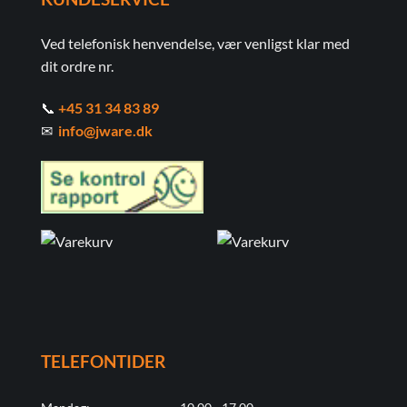
Ved telefonisk henvendelse, vær venligst klar med
dit ordre nr.
📞
+45 31 34 83 89
✉
info@jware.dk
TELEFONTIDER