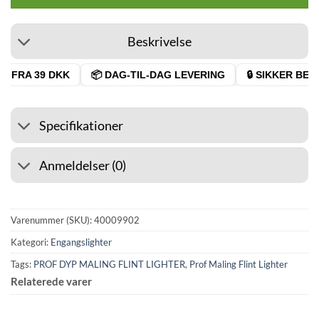
Beskrivelse
 FRA 39 DKK
📦 DAG-TIL-DAG LEVERING
🔒 SIKKER BETA
Specifikationer
Anmeldelser (0)
Varenummer (SKU):
40009902
Kategori:
Engangslighter
Tags:
PROF DYP MALING FLINT LIGHTER
,
Prof Maling Flint Lighter
Relaterede varer