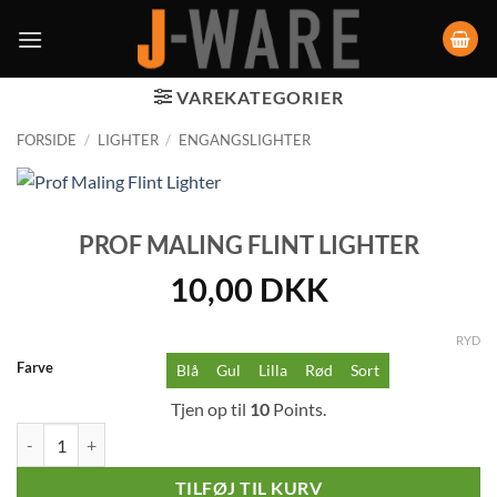
VAREKATEGORIER
FORSIDE
/
LIGHTER
/
ENGANGSLIGHTER
PROF MALING FLINT LIGHTER
10,00
DKK
RYD
Farve
Blå
Gul
Lilla
Rød
Sort
Tjen op til
10
Points.
Prof Maling Flint Lighter antal
TILFØJ TIL KURV