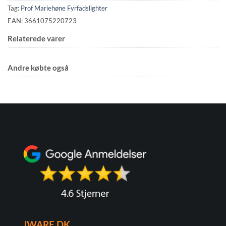
Tag:
Prof Mariehøne Fyrfadslighter
EAN: 3661075220723
Relaterede varer
Andre købte også
JWARE.DK