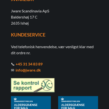
Jware Scandinavia ApS
Baldershøj 17 C
2635 Ishøj
KUNDESERVICE
Ved telefonisk henvendelse, vær venligst klar med
dit ordre nr.
📞
+45 31 34 83 89
✉
info@jware.dk