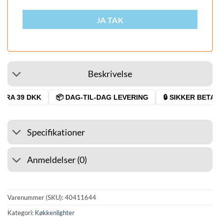
JA TAK
Beskrivelse
RA 39 DKK
📦 DAG-TIL-DAG LEVERING
🔒 SIKKER BETALI
Specifikationer
Anmeldelser (0)
Varenummer (SKU):
40411644
Kategori:
Køkkenlighter