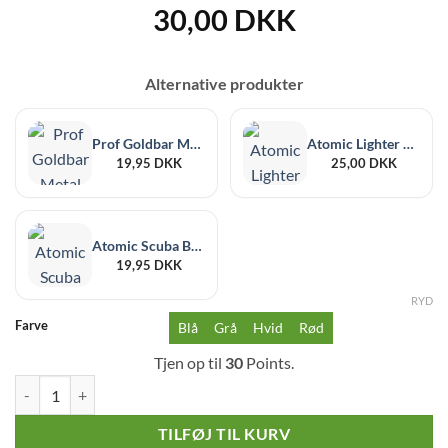
30,00
DKK
Alternative produkter
Prof Goldbar Metal Case Jet Lighter
Atomic Lighter Sæt
19,95
DKK
25,00
DKK
Atomic Scuba Black Rubber Jetflame
19,95
DKK
RYD
Farve
Blå
Grå
Hvid
Rød
Tjen op til
30
Points.
Prof Metal Dots Single Blueflame Stormlighter antal
TILFØJ TIL KURV