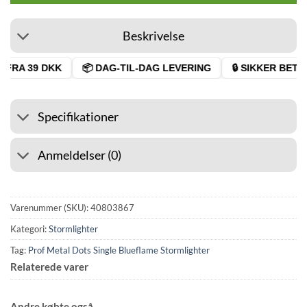
Beskrivelse
FRA 39 DKK
📦 DAG-TIL-DAG LEVERING
🔒 SIKKER BETAL
Specifikationer
Anmeldelser (0)
Varenummer (SKU):
40803867
Kategori:
Stormlighter
Tag:
Prof Metal Dots Single Blueflame Stormlighter
Relaterede varer
Andre købte også