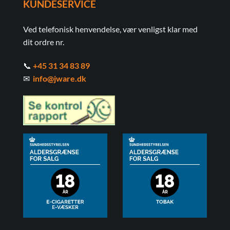
KUNDESERVICE
Ved telefonisk henvendelse, vær venligst klar med
dit ordre nr.
📞
+45 31 34 83 89
✉
info@jware.dk