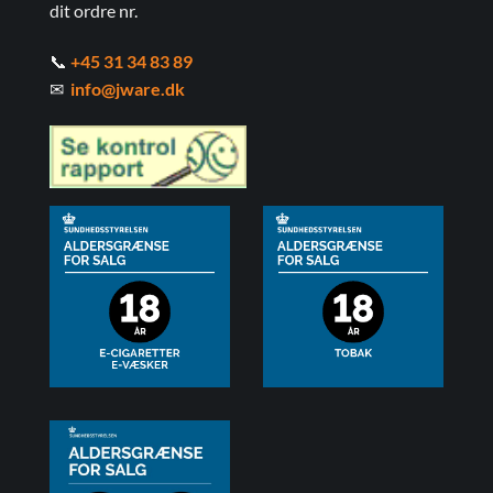
dit ordre nr.
📞
+45 31 34 83 89
✉
info@jware.dk