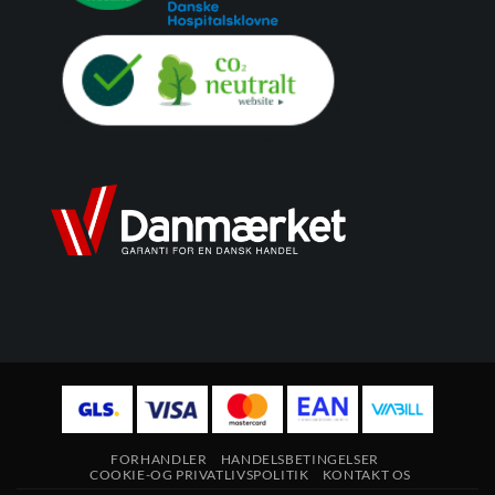
FORHANDLER
HANDELSBETINGELSER
COOKIE-OG PRIVATLIVSPOLITIK
KONTAKT OS