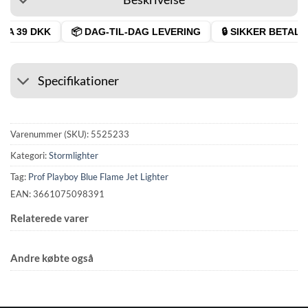
A 39 DKK
📦 DAG-TIL-DAG LEVERING
🔒 SIKKER BETALING
Specifikationer
Varenummer (SKU):
5525233
Kategori:
Stormlighter
Tag:
Prof Playboy Blue Flame Jet Lighter
EAN: 3661075098391
Relaterede varer
Andre købte også