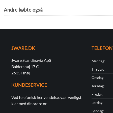
Andre købte også
JWARE.DK
TELEFON
Jware Scandinavia ApS
Mandag:
Baldershøj 17 C
Tirsdag:
2635 Ishøj
Onsdag:
KUNDESERVICE
Torsdag:
Fredag:
Ved telefonisk henvendelse, vær venligst
Lørdag:
klar med dit ordre nr.
Søndag: