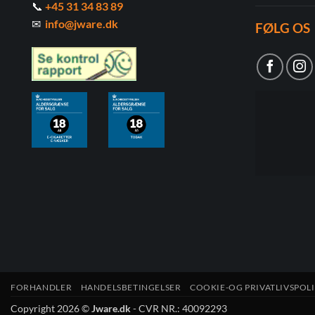
📞
+45 31 34 83 89
✉
info@jware.dk
FØLG OS
FORHANDLER
HANDELSBETINGELSER
COOKIE-OG PRIVATLIVSPOLI
Copyright 2026 ©
Jware.dk
- CVR NR.: 40092293