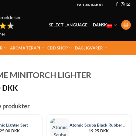
FÅ 10% RABAT
SELECT LANGUAGE:
DANSK
ER
AROMA TERAPI
CBD SHOP
DAGLIGVARER
ME MINITORCH LIGHTER
0
DKK
e produkter
ic Lighter Sæt
Atomic Scuba Black Rubber Jetflame
25,00
DKK
19,95
DKK