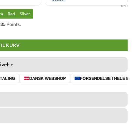
RYD
rå
Rød
Silver
l
35
Points.
TIL KURV
ivelse
ALING
DANSK WEBSHOP
FORSENDELSE I HELE EU