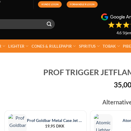
F
KUNDE LOGIN
FORHANDLER LOGIN
R
LIGHTER
CONES & RULLEPAPIR
SPIRITUS
TOBAK
PIB
PROF TRIGGER JETFLA
35,0
Alternativ
Prof Goldbar Metal Case Jet Lighter
Atom
19,95
DKK