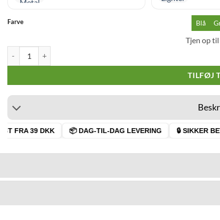
Farve
Blå
G
Tjen op ti
Prof Trigger Jetflame Minitorch Lighter antal
TILFØJ 
Beskr
T FRA 39 DKK
📦 DAG-TIL-DAG LEVERING
🔒 SIKKER BET