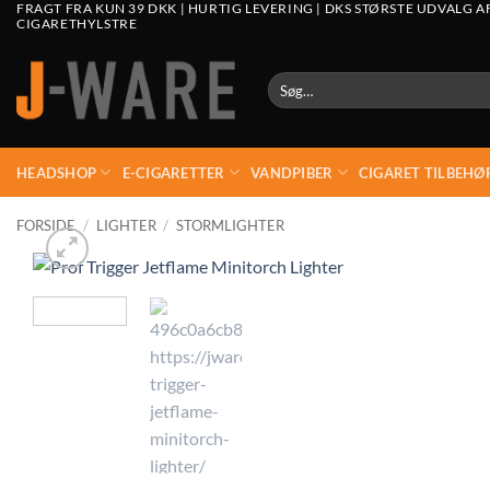
FRAGT FRA KUN 39 DKK | HURTIG LEVERING | DKS STØRSTE UDVALG A
CIGARETHYLSTRE
Søg
efter:
HEADSHOP
E-CIGARETTER
VANDPIBER
CIGARET TILBEHØ
FORSIDE
/
LIGHTER
/
STORMLIGHTER