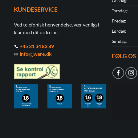
Onsdag:
KUNDESERVICE
Torsdag:
Fredag:
Ved telefonisk henvendelse, vær venligst
Lørdag:
klar med dit ordre nr.
Søndag:
📞
+45 31 34 83 89
✉
info@jware.dk
FØLG OS