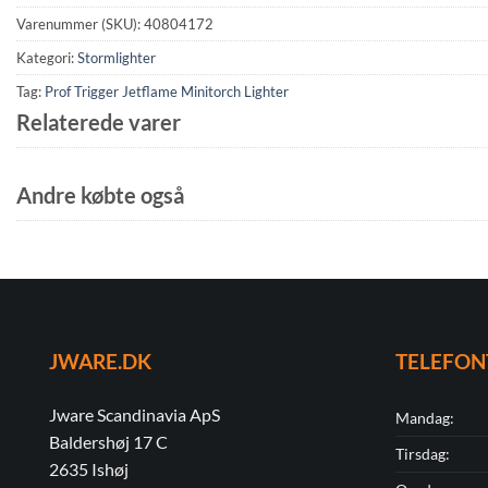
Varenummer (SKU):
40804172
Kategori:
Stormlighter
Tag:
Prof Trigger Jetflame Minitorch Lighter
Relaterede varer
Andre købte også
JWARE.DK
TELEFON
Jware Scandinavia ApS
Mandag:
Baldershøj 17 C
Tirsdag:
2635 Ishøj