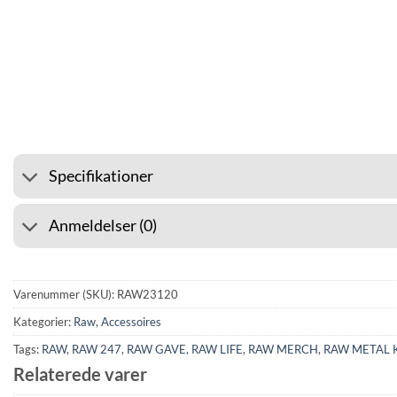
⭐ 4.6 PÅ GOOGLE
🚚 FRA
Specifikationer
Anmeldelser (0)
Varenummer (SKU):
RAW23120
Kategorier:
Raw
,
Accessoires
Tags:
RAW
,
RAW 247
,
RAW GAVE
,
RAW LIFE
,
RAW MERCH
,
RAW METAL 
Relaterede varer