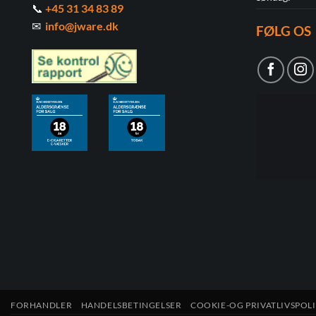
📞
+45 31 34 83 89
✉
info@jware.dk
FØLG OS
FORHANDLER
HANDELSBETINGELSER
COOKIE-OG PRIVATLIVSPOLI