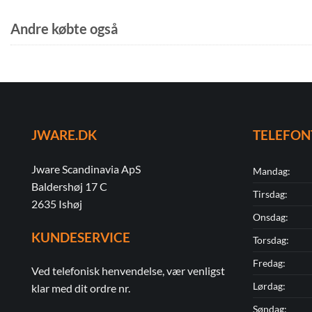
Andre købte også
JWARE.DK
TELEFON
Jware Scandinavia ApS
Mandag:
Baldershøj 17 C
Tirsdag:
2635 Ishøj
Onsdag:
KUNDESERVICE
Torsdag:
Fredag:
Ved telefonisk henvendelse, vær venligst
Lørdag:
klar med dit ordre nr.
Søndag: