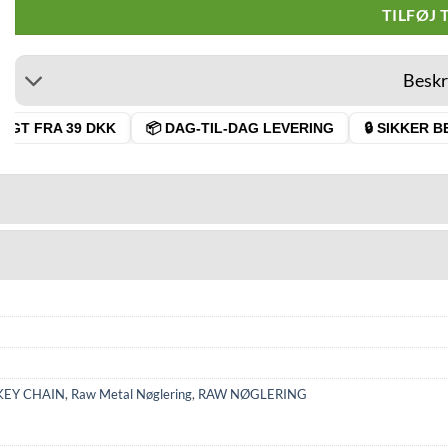
TILFØJ 
Beskr
GT FRA 39 DKK
📦 DAG-TIL-DAG LEVERING
🔒 SIKKER BE
KEY CHAIN
,
Raw Metal Nøglering
,
RAW NØGLERING