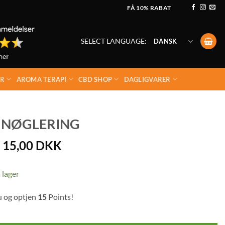
FÅ 10% RABAT
SELECT LANGUAGE:
DANSK
ER
AROMA TERAPI
CBD SHOP
DAGLIGVARER
 NØGLERING
Den
Den
15,00
DKK
oprindelige
aktuelle
pris
pris
 lager
var:
er:
20,00 DKK.
15,00 DKK.
u og optjen
15
Points!