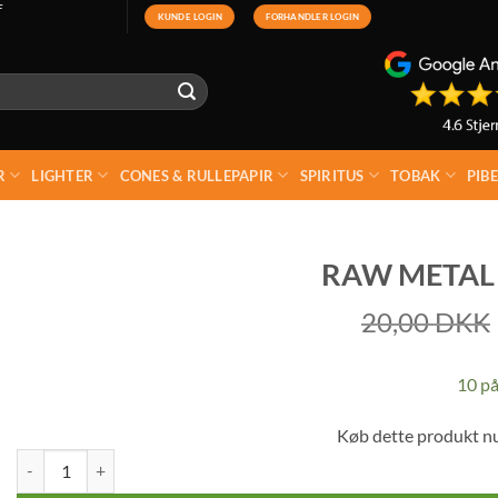
F
KUNDE LOGIN
FORHANDLER LOGIN
R
LIGHTER
CONES & RULLEPAPIR
SPIRITUS
TOBAK
PIB
RAW METAL
20,00
DKK
10 på
Køb dette produkt n
Raw Metal Nøglering antal