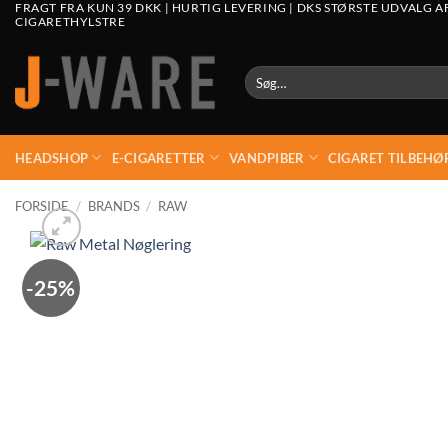
FRAGT FRA KUN 39 DKK | HURTIG LEVERING | DKS STØRSTE UDVALG A
CIGARETHYLSTRE
Søg
efter:
HEADSHOP
E-CIGARETTER
VANDPIBER
CIGARET TILBEHØ
FORSIDE
/
BRANDS
/
RAW
-25%