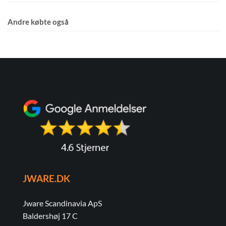
Andre købte også
JWARE.DK
Jware Scandinavia ApS
Baldershøj 17 C