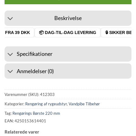
Beskrivelse
 FRA 39 DKK
📦 DAG-TIL-DAG LEVERING
🔒 SIKKER BETA
Specifikationer
Anmeldelser (0)
Varenummer (SKU):
412303
Kategorier:
Rengøring af rygeudstyr
,
Vandpibe Tilbehør
Tag:
Rengørings Børste 220 mm
EAN: 4250153614401
Relaterede varer