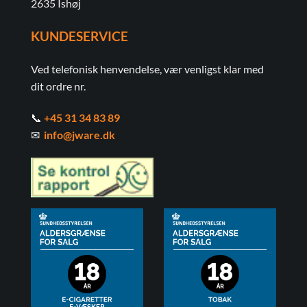
2635 Ishøj
KUNDESERVICE
Ved telefonisk henvendelse, vær venligst klar med
dit ordre nr.
📞
+45 31 34 83 89
✉
info@jware.dk