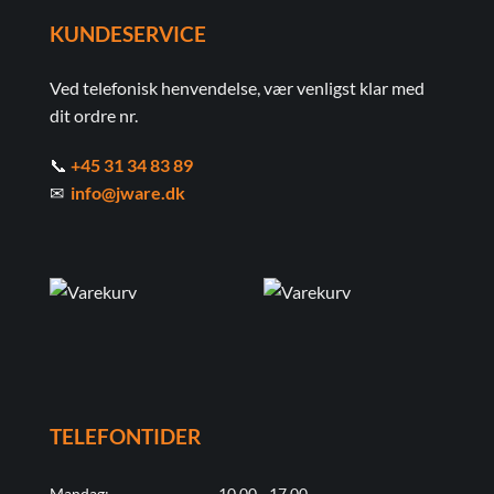
KUNDESERVICE
Ved telefonisk henvendelse, vær venligst klar med
dit ordre nr.
📞
+45 31 34 83 89
✉
info@jware.dk
TELEFONTIDER
Mandag:
10.00 - 17.00