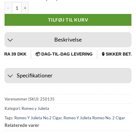
Romeo Y Julieta No.2 Cigar antal
TILFØJ TIL KURV
Beskrivelse
FRA 39 DKK
📦 DAG-TIL-DAG LEVERING
🔒 SIKKER BETAL
Specifikationer
Varenummer (SKU):
250135
Kategori:
Romeo y Julieta
Tags:
Romeo Y Julieta No.2 Cigar
,
Romeo Y Julieta Romeo No. 2 Cigar
Relaterede varer