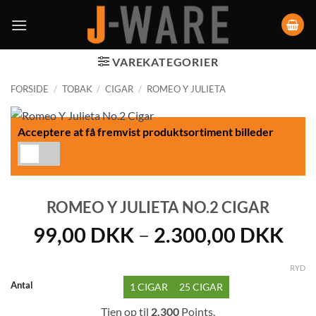
VAREKATEGORIER
FORSIDE
/
TOBAK
/
CIGAR
/
ROMEO Y JULIETA
Acceptere at få fremvist produktsortiment billeder
ROMEO Y JULIETA NO.2 CIGAR
Pri
99,00
DKK
–
2.300,00
DKK
99,
til
RYD
Antal
1 CIGAR
25 CIGAR
2.3
Tjen op til
2.300
Points.