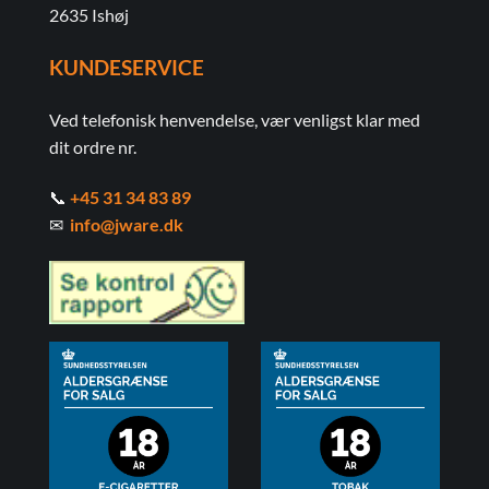
2635 Ishøj
KUNDESERVICE
Ved telefonisk henvendelse, vær venligst klar med
dit ordre nr.
📞
+45 31 34 83 89
✉
info@jware.dk