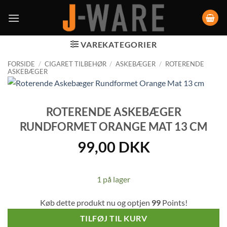
VAREKATEGORIER
FORSIDE
/
CIGARET TILBEHØR
/
ASKEBÆGER
/
ROTERENDE
ASKEBÆGER
ROTERENDE ASKEBÆGER
RUNDFORMET ORANGE MAT 13 CM
99,00
DKK
1 på lager
Køb dette produkt nu og optjen
99
Points!
TILFØJ TIL KURV