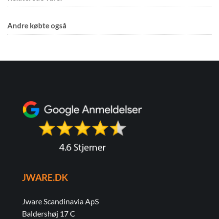
Andre købte også
JWARE.DK
Jware Scandinavia ApS
Baldershøj 17 C