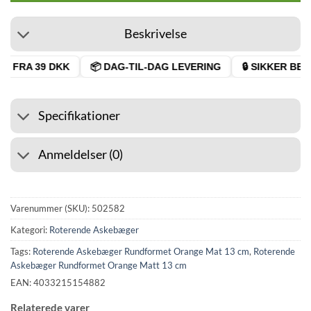
Beskrivelse
 FRA 39 DKK
📦 DAG-TIL-DAG LEVERING
🔒 SIKKER BETA
Specifikationer
Anmeldelser (0)
Varenummer (SKU):
502582
Kategori:
Roterende Askebæger
Tags:
Roterende Askebæger Rundformet Orange Mat 13 cm
,
Roterende
Askebæger Rundformet Orange Matt 13 cm
EAN: 4033215154882
Relaterede varer