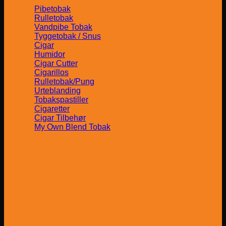
Pibetobak
Rulletobak
Vandpibe Tobak
Tyggetobak / Snus
Cigar
Humidor
Cigar Cutter
Cigarillos
Rulletobak/Pung
Urteblanding
Tobakspastiller
Cigaretter
Cigar Tilbehør
My Own Blend Tobak