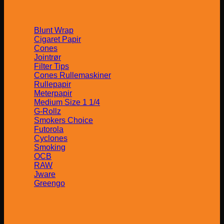
Blunt Wrap
Cigaret Papir
Cones
Jointrør
Filter Tips
Cones Rullemaskiner
Rullepapir
Meterpapir
Medium Size 1 1/4
G-Rollz
Smokers Choice
Futorola
Cyclones
Smoking
OCB
RAW
Jware
Greengo