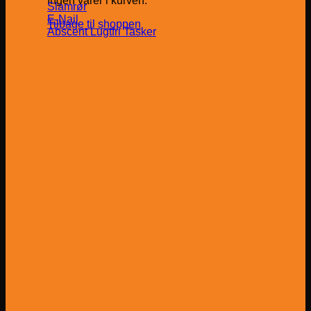
Ingen varer i kurven.
Slamrør
E-Nail
Tilbage til shoppen
Abscent Lugtfri Tasker