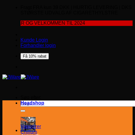
Fragt FRA kun 39 DKK | HURTIG LEVERING | DKS
STØRSTE UDVALG AF CIGARETHYLSTRE
R OG VELKOMMEN TIL 2024
Kunde Login
Forhandler login
Få 10% rabat
Søg efter:
Headshop
Vaporizer
Chillum