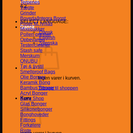
Jware.dk
Terpenes
4.2
Vægte
Grinder
Boveda/Integra Boost
SELECT LANGUAGE:
Poser M. lynlås
Dansk
Mixebakker
Dansk
Pollen-presser
English
Opbevaring
Svenska
Tester/cleaner
Stash safe
Merskum
QNUBU
Tøj & livstil
Smellproof Bags
Olie Bonger
Ingen varer i kurven.
Keramik Bong
Bambus Bonger
Tilbage til shoppen
Acryl Bonger
Kurv
Bong Shop
Glas Bonger
Silikonebonger
Bonghoveder
Fittings
Forkølere
Riste