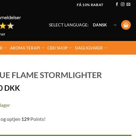
FÅ 10% RABAT
SELECT LANGUAGE:
DANSK
ER
AROMA TERAPI
CBD SHOP
DAGLIGVARER
LUE FLAME STORMLIGHTER
00
DKK
lager
 og optjen
129
Points!