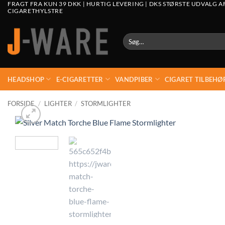
FRAGT FRA KUN 39 DKK | HURTIG LEVERING | DKS STØRSTE UDVALG A
CIGARETHYLSTRE
Søg
efter:
HEADSHOP
E-CIGARETTER
VANDPIBER
CIGARET TILBEHØ
FORSIDE
/
LIGHTER
/
STORMLIGHTER