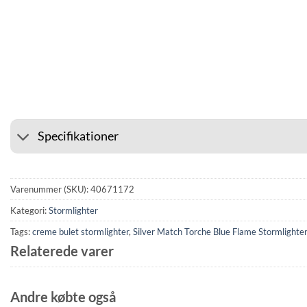
⭐ 4.6 PÅ GOOGLE
🚚 FRAG
Specifikationer
Varenummer (SKU):
40671172
Kategori:
Stormlighter
Tags:
creme bulet stormlighter
,
Silver Match Torche Blue Flame Stormlighte
Relaterede varer
Andre købte også