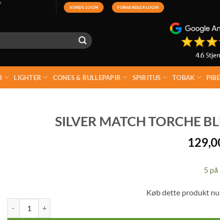
F
KUNDE LOGIN
FORHANDLER LOGIN
R
LIGHTER
CONES & RULLEPAPIR
SPIRITUS
TOBAK
PIB
SILVER MATCH TORCHE B
129,
5 på 
Køb dette produkt nu
Silver Match Torche Blue Flame Stormlighter antal