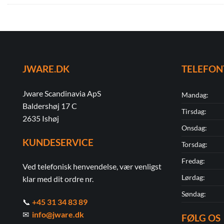
JWARE.DK
TELEFON
Jware Scandinavia ApS
Mandag:
Baldershøj 17 C
Tirsdag:
2635 Ishøj
Onsdag:
KUNDESERVICE
Torsdag:
Fredag:
Ved telefonisk henvendelse, vær venligst
Lørdag:
klar med dit ordre nr.
Søndag:
📞
+45 31 34 83 89
✉
info@jware.dk
FØLG OS