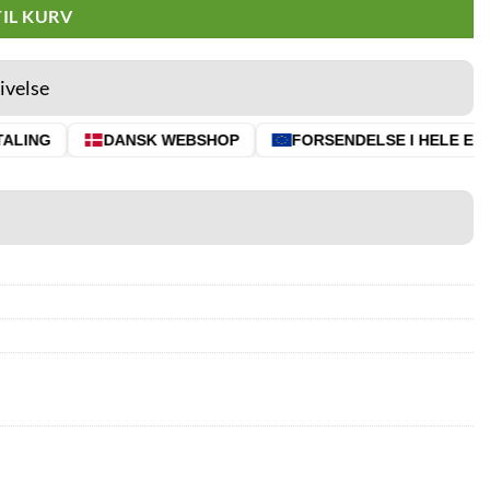
TIL KURV
ivelse
LING
DANSK WEBSHOP
FORSENDELSE I HELE EU