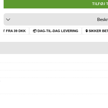
TILFØJ 
Beskr
T FRA 39 DKK
📦 DAG-TIL-DAG LEVERING
🔒 SIKKER BETA
r