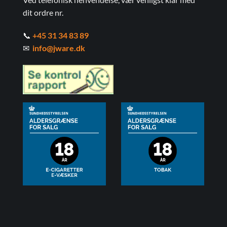
dit ordre nr.
📞
+45 31 34 83 89
✉
info@jware.dk