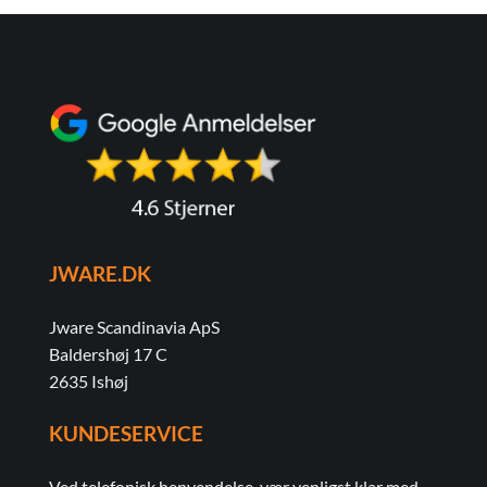
JWARE.DK
Jware Scandinavia ApS
Baldershøj 17 C
2635 Ishøj
KUNDESERVICE
Ved telefonisk henvendelse, vær venligst klar med