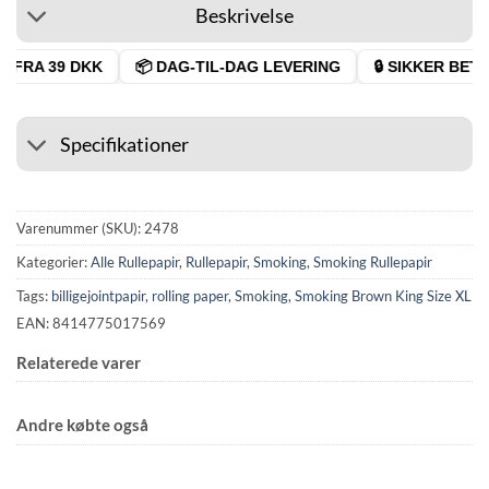
Beskrivelse
 FRA 39 DKK
📦 DAG-TIL-DAG LEVERING
🔒 SIKKER BETAL
Specifikationer
Varenummer (SKU):
2478
Kategorier:
Alle Rullepapir
,
Rullepapir
,
Smoking
,
Smoking Rullepapir
Tags:
billigejointpapir
,
rolling paper
,
Smoking
,
Smoking Brown King Size XL
EAN: 8414775017569
Relaterede varer
Andre købte også