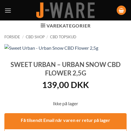
VAREKATEGORIER
FORSIDE
/
CBD SHOP
/
CBD TOPSKUD
SWEET URBAN – URBAN SNOW CBD
FLOWER 2,5G
139,00
DKK
Ikke på lager
Få tilsendt Email når varen er retur på lager