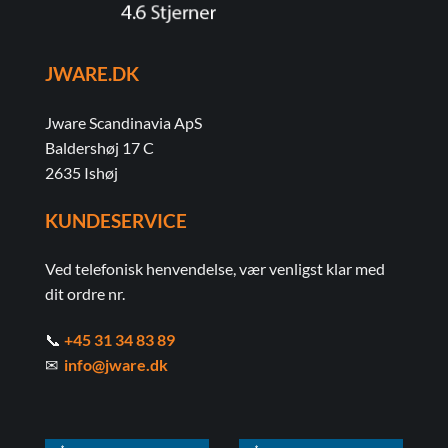
JWARE.DK
Jware Scandinavia ApS
Baldershøj 17 C
2635 Ishøj
KUNDESERVICE
Ved telefonisk henvendelse, vær venligst klar med
dit ordre nr.
📞
+45 31 34 83 89
✉
info@jware.dk