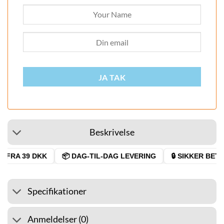
JA TAK
Beskrivelse
 FRA 39 DKK
📦 DAG-TIL-DAG LEVERING
🔒 SIKKER BETAL
Specifikationer
Anmeldelser (0)