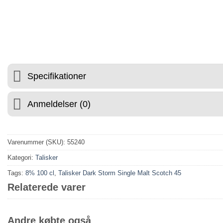
⭐ 4.6 PÅ GOOGLE
🚚 FRAG
Specifikationer
Anmeldelser (0)
Varenummer (SKU):
55240
Kategori:
Talisker
Tags:
8% 100 cl
,
Talisker Dark Storm Single Malt Scotch 45
Relaterede varer
Andre købte også