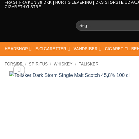
FRAGT FRA KUN 39 DKK | HURTIG LEVERING | DKS STØRSTE UDVAL
CIGARETHYLSTRE
Søg
efter:
HEADSHOP
E-CIGARETTER
VANDPIBER
CIGARET TILBE
FORSIDE
/
SPIRITUS
/
WHISKEY
/
TALISKER