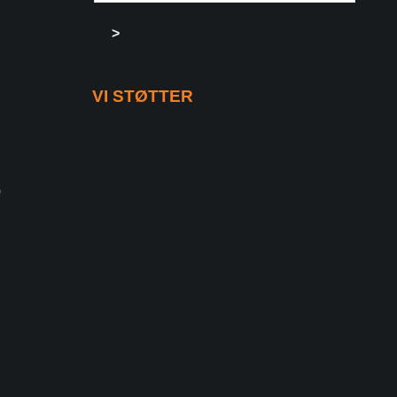
>
VI STØTTER
G