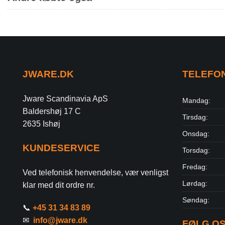
JWARE.DK
TELEFO
Jware Scandinavia ApS
Mandag:
Baldershøj 17 C
Tirsdag:
2635 Ishøj
Onsdag:
KUNDESERVICE
Torsdag:
Fredag:
Ved telefonisk henvendelse, vær venligst
Lørdag:
klar med dit ordre nr.
Søndag:
📞
+45 31 34 83 89
✉
info@jware.dk
FØLG O