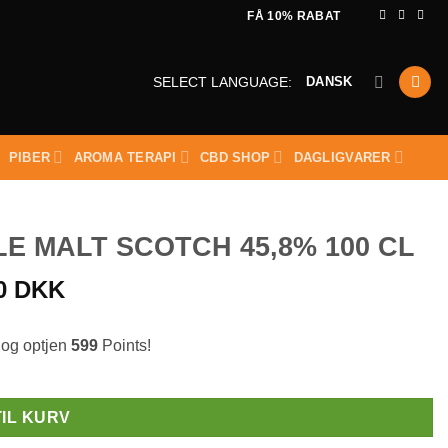
FÅ 10% RABAT
DANSK
SELECT LANGUAGE:
PIBER
AROMA TERAPI
CBD SHOP
DAGLIGVARER
E MALT SCOTCH 45,8% 100 CL
00
DKK
 og optjen
599
Points!
TIL KURV