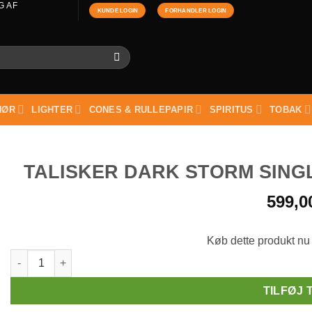
G AF
KUNDE LOGIN
FORHANDLER LOGIN
HØR
LIGHTER
CONES & RULLEPAPIR
SPIRITUS
TOBAK
TALISKER DARK STORM SINGL
599,
Køb dette produkt nu
Talisker Dark Storm Single Malt Scotch 45,8% 100 cl antal
TILFØJ 