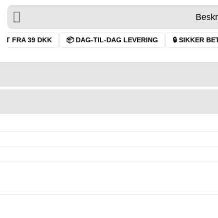
Beskr
T FRA 39 DKK
📦 DAG-TIL-DAG LEVERING
🔒 SIKKER BETA