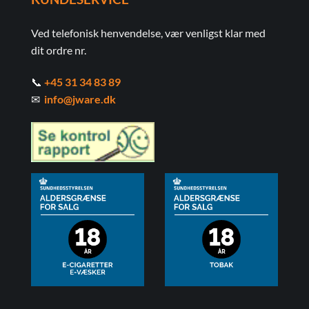
Ved telefonisk henvendelse, vær venligst klar med
dit ordre nr.
📞
+45 31 34 83 89
✉
info@jware.dk