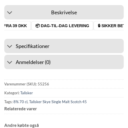
Beskrivelse
 FRA 39 DKK
📦 DAG-TIL-DAG LEVERING
🔒 SIKKER BETAL
Specifikationer
Anmeldelser (0)
Varenummer (SKU):
55256
Kategori:
Talisker
Tags:
8% 70 cl
,
Talisker Skye Single Malt Scotch 45
Relaterede varer
Andre købte også