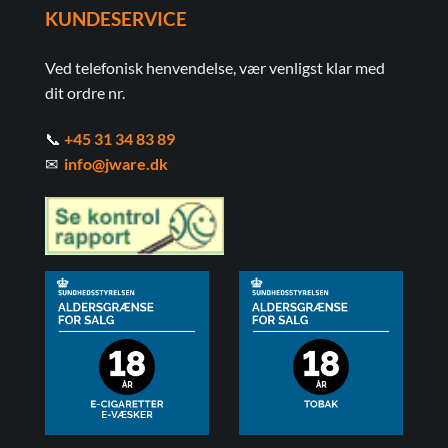
KUNDESERVICE
Ved telefonisk henvendelse, vær venligst klar med
dit ordre nr.
📞
+45 31 34 83 89
✉
info@jware.dk