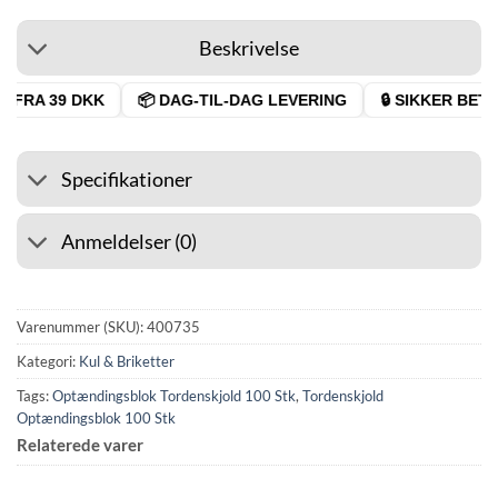
Beskrivelse
 FRA 39 DKK
📦 DAG-TIL-DAG LEVERING
🔒 SIKKER BETAL
Specifikationer
Anmeldelser (0)
Varenummer (SKU):
400735
Kategori:
Kul & Briketter
Tags:
Optændingsblok Tordenskjold 100 Stk
,
Tordenskjold
Optændingsblok 100 Stk
Relaterede varer