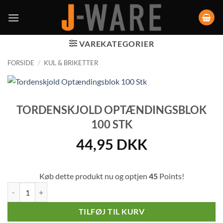
VAREKATEGORIER
FORSIDE
/
KUL & BRIKETTER
TORDENSKJOLD OPTÆNDINGSBLOK
100 STK
44,95
DKK
Køb dette produkt nu og optjen
45
Points!
Tordenskjold Optændingsblok 100 Stk antal
TILFØJ TIL KURV