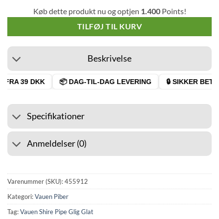
Køb dette produkt nu og optjen
1.400
Points!
TILFØJ TIL KURV
Beskrivelse
FRA 39 DKK
📦 DAG-TIL-DAG LEVERING
🔒 SIKKER BETAL
Specifikationer
Anmeldelser (0)
Varenummer (SKU):
455912
Kategori:
Vauen Piber
Tag:
Vauen Shire Pipe Glig Glat