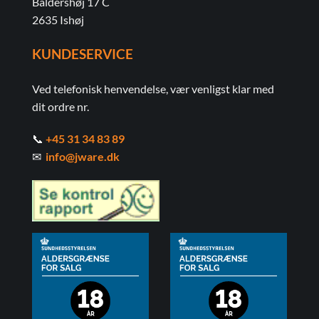
Baldershøj 17 C
2635 Ishøj
KUNDESERVICE
Ved telefonisk henvendelse, vær venligst klar med
dit ordre nr.
📞
+45 31 34 83 89
✉
info@jware.dk