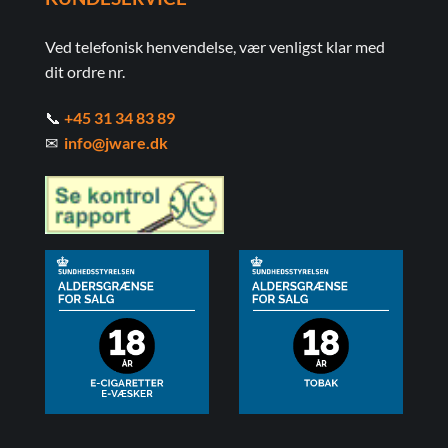
Ved telefonisk henvendelse, vær venligst klar med
dit ordre nr.
📞
+45 31 34 83 89
✉
info@jware.dk