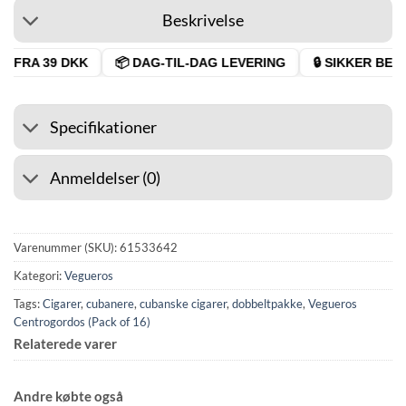
Beskrivelse
 FRA 39 DKK
📦 DAG-TIL-DAG LEVERING
🔒 SIKKER BETA
Specifikationer
Anmeldelser (0)
Varenummer (SKU):
61533642
Kategori:
Vegueros
Tags:
Cigarer
,
cubanere
,
cubanske cigarer
,
dobbeltpakke
,
Vegueros
Centrogordos (Pack of 16)
Relaterede varer
Andre købte også