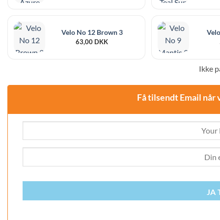
Velo No 12 Brown 3
Velo
63,00
DKK
Ikke p
Få tilsendt Email når 
JA 