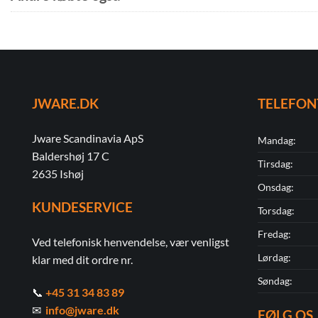
JWARE.DK
TELEFON
Jware Scandinavia ApS
Mandag:
Baldershøj 17 C
Tirsdag:
2635 Ishøj
Onsdag:
KUNDESERVICE
Torsdag:
Fredag:
Ved telefonisk henvendelse, vær venligst
Lørdag:
klar med dit ordre nr.
Søndag:
📞
+45 31 34 83 89
✉
info@jware.dk
FØLG OS