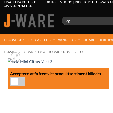
FRAGT FRA KUN 39 DKK | HURTIG LEVERING | DKS STØRSTE UDVALG A
CIGARETHYLSTRE
Søg
efter:
HEADSHOP
E-CIGARETTER
VANDPIBER
CIGARET TILBEHØ
FORSIDE
/
TOBAK
/
TYGGETOBAK/ SNUS
/
VELO
Acceptere at få fremvist produktsortiment billeder