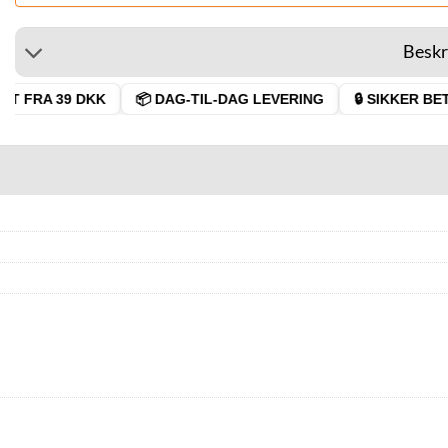
Beskr
 FRA 39 DKK
📦 DAG-TIL-DAG LEVERING
🔒 SIKKER BETA