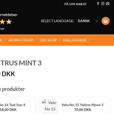
FÅ 10% RABAT
SELECT LANGUAGE:
DANSK
ER
AROMA TERAPI
CBD SHOP
DAGLIGVARER
ITRUS MINT 3
0
DKK
e produkter
No 16 Teal Sun 4
Velo No 15 Yellow Moon 5
58,00
DKK
70,00
DKK