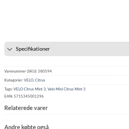
⭐ 4.6 PÅ GOOGLE
🚚 FRAGT
Specifikationer
Varenummer (SKU):
580594
Kategorier:
VELO
,
Citrus
Tags:
VELO Citrus Mint 3
,
Velo Mini Citrus Mint 3
EAN: 5715345001296
Relaterede varer
Andre købte også