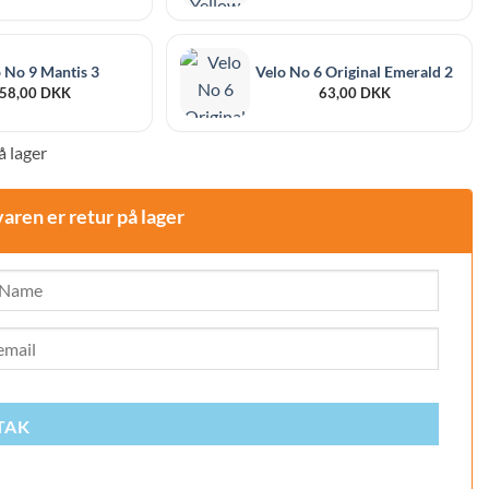
 No 9 Mantis 3
Velo No 6 Original Emerald 2
58,00
DKK
63,00
DKK
å lager
varen er retur på lager
TAK