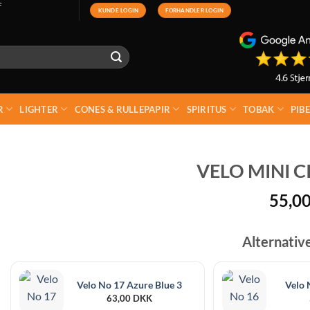
F
KUNDE LOGIN
FORHANDLER LOGIN
R
LIGHTER
CONES & RULLEPAPIR
SPIRITUS
TOBAK
PIB
VELO MINI C
55,0
Alternativ
Velo No 17 Azure Blue 3
Velo 
63,00
DKK