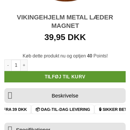
VIKINGEHJELM METAL LÆDER
MAGNET
39,95
DKK
Køb dette produkt nu og optjen
40
Points!
Vikingehjelm Metal Læder Magnet antal
TILFØJ TIL KURV
Beskrivelse
 FRA 39 DKK
📦 DAG-TIL-DAG LEVERING
🔒 SIKKER BETAL