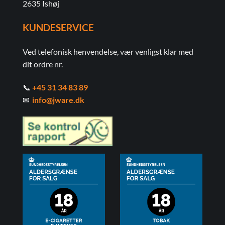
2635 Ishøj
KUNDESERVICE
Ved telefonisk henvendelse, vær venligst klar med
dit ordre nr.
📞
+45 31 34 83 89
✉
info@jware.dk