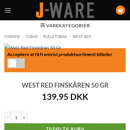
VAREKATEGORIER
FORSIDE
/
TOBAK
/
RULLETOBAK
/
WEST RED
Acceptere at få fremvist produktsortiment billeder
WEST RED FINSKÅREN 50 GR
139,95
DKK
West Red Finskåren 50 Gr antal
TILFØJ TIL KURV