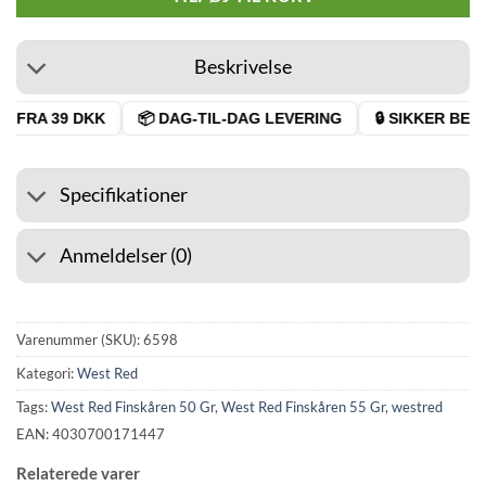
Beskrivelse
 FRA 39 DKK
📦 DAG-TIL-DAG LEVERING
🔒 SIKKER BETA
Specifikationer
Anmeldelser (0)
Varenummer (SKU):
6598
Kategori:
West Red
Tags:
West Red Finskåren 50 Gr
,
West Red Finskåren 55 Gr
,
westred
EAN: 4030700171447
Relaterede varer