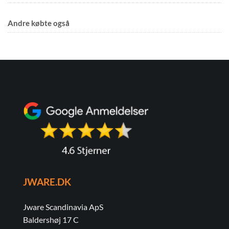
Andre købte også
JWARE.DK
Jware Scandinavia ApS
Baldershøj 17 C